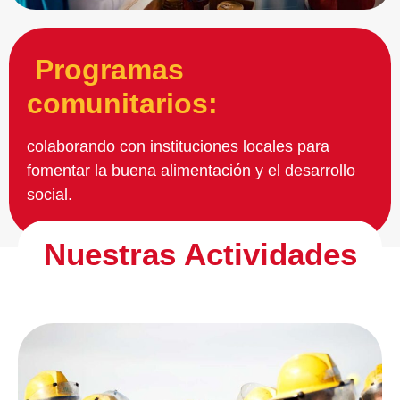
Programas
comunitarios:
colaborando con instituciones locales para
fomentar la buena alimentación y el desarrollo
social.
Nuestras Actividades