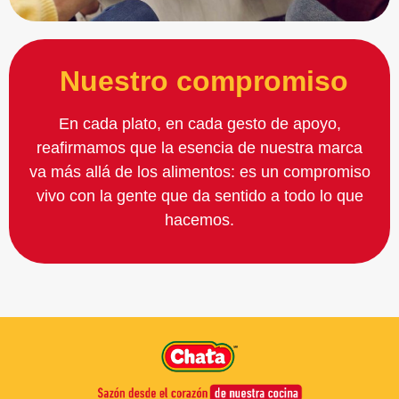
Nuestro compromiso
En cada plato, en cada gesto de apoyo,
reafirmamos que la esencia de nuestra marca
va más allá de los alimentos: es un compromiso
vivo con la gente que da sentido a todo lo que
hacemos.