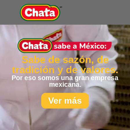
La sazón de casa,
a un
click
Haz tu pedido