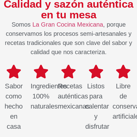
Calidad y sazón auténtica
en tu mesa
Somos
La Gran Cocina Mexicana
, porque
conservamos los procesos semi-artesanales y
recetas tradicionales que son clave del sabor y
calidad que nos caracteriza.
Sabor
Ingredientes
Recetas
Listos
Libre
como
100%
auténticas
para
de
hecho
naturales
mexicanas
calentar
conserv
en
y
artificia
casa
disfrutar