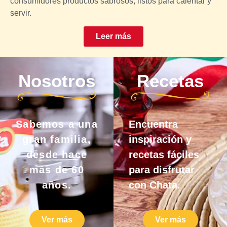
consumidores productos sabrosos, listos para calentar y
servir.
Leer más
Nosotros
Recetas
Sabemos a una
Encuentra
gran familia,
inspiración y
desde hace
recetas fáciles
más de 60
para disfrutar
años.
con Chata.
Ver más
Ver más