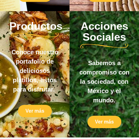
Productos
Acciones
Sociales
Conoce nuestro
portafolio de
Sabemos a
deliciosos
compromiso con
platillos, listos
la sociedad, con
para disfrutar.
México y el
mundo.
Ver más
Ver más