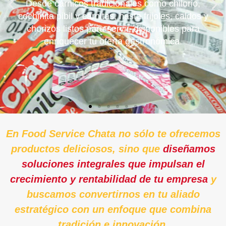
Desde cárnicos tradicionales como chilorio,
cochinita pibil y carnitas, hasta frijoles, caldos y
chorizos listos para servir, disponibles para
enriquecer tu oferta gastronómica.
En Food Service Chata no sólo te ofrecemos
productos deliciosos, sino que
diseñamos
soluciones integrales que impulsan el
crecimiento y rentabilidad de tu empresa
y
buscamos convertirnos en tu aliado
estratégico con un enfoque que combina
tradición e innovación.