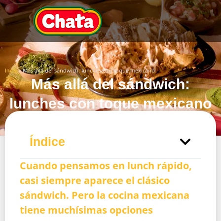
»
Más allá del sándwich: lunches con toque mexicano
Inicio
Más allá del sándwich:
lunches con toque mexicano
Índice
Cuando pensamos en lunch rápido,
casi siempre aparece el clásico
sándwich. Pero la cocina mexicana
tiene muchísimas opciones