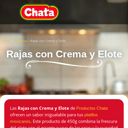
»
»
Rajas con Crema y Elote
Inicio
Productos
Rajas con Crema y Elote
Las
Rajas con Crema y Elote
de
Productos Chata
ofrecen un sabor inigualable para tus
platillos
. Este producto de 450g combina la frescura
mexicanos
del elote con el picante suave de las rajas y la suavidad