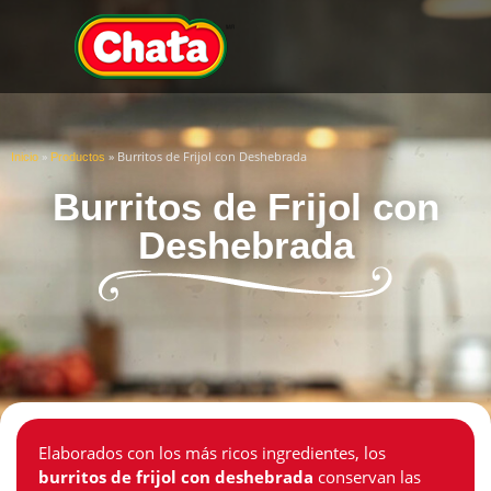
»
»
Burritos de Frijol con Deshebrada
Inicio
Productos
Burritos de Frijol con
Deshebrada
Elaborados con los más ricos ingredientes, los
burritos de frijol con deshebrada
conservan las