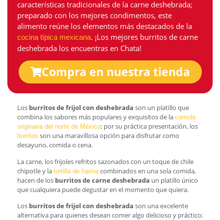
características tradicionales de la carne deshebrada;
preparado con los mejores condimentos, este
alimento reúne los elementos más destacados de la
. ¡Los mejores burritos de carne
cocina típica mexicana
deshebrada los encuentras en Chata!
Compra en nuestra tienda
Los
burritos de frijol con deshebrada
son un platillo que
combina los sabores más populares y exquisitos de la
comida
; por su práctica presentación, los
originaria del norte de México
son una maravillosa opción para disfrutar como
burritos
desayuno, comida o cena.
La carne, los frijoles refritos sazonados con un toque de chile
chipotle y la
combinados en una sola comida,
tortilla de harina
hacen de los
burritos de carne deshebrada
un platillo único
que cualquiera puede degustar en el momento que quiera.
Los
burritos de frijol con deshebrada
son una excelente
alternativa para quienes desean comer algo delicioso y práctico;