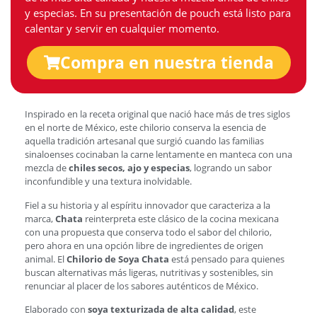
y especias. En su presentación de pouch está listo para
calentar y servir en cualquier momento.
Compra en nuestra tienda
Inspirado en la receta original que nació hace más de tres siglos
en el norte de México, este chilorio conserva la esencia de
aquella tradición artesanal que surgió cuando las familias
sinaloenses cocinaban la carne lentamente en manteca con una
mezcla de
chiles secos, ajo y especias
, logrando un sabor
inconfundible y una textura inolvidable.
Fiel a su historia y al espíritu innovador que caracteriza a la
marca,
Chata
reinterpreta este clásico de la cocina mexicana
con una propuesta que conserva todo el sabor del chilorio,
pero ahora en una opción libre de ingredientes de origen
animal. El
Chilorio de Soya Chata
está pensado para quienes
buscan alternativas más ligeras, nutritivas y sostenibles, sin
renunciar al placer de los sabores auténticos de México.
Elaborado con
soya texturizada de alta calidad
, este