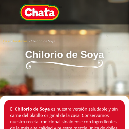
»
»
Chilorio de Soya
Inicio
Productos
Chilorio de Soya
El
Chilorio de Soya
es nuestra versión saludable y sin
carne del platillo original de la casa. Conservamos
nuestra receta tradicional sinaloense con ingredientes
de la más alta calidad y nuestra mezcla única de chiles