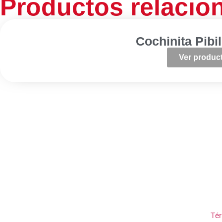
Productos relacio
Cochinita Pibi
Ver produc
Tér