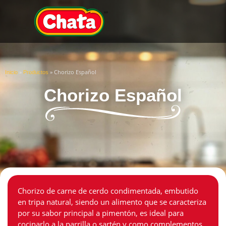
»
»
Chorizo Español
Inicio
Productos
Chorizo Español
Chorizo de carne de cerdo condimentada, embutido
en tripa natural, siendo un alimento que se caracteriza
por su sabor principal a pimentón, es ideal para
cocinarlo a la parrilla o sartén y como complementos