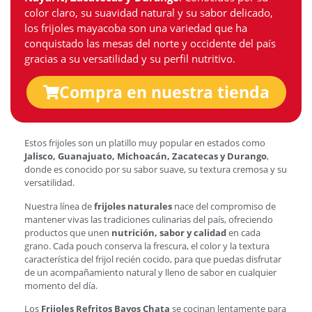
color claro, su suavidad natural y su sabor delicado,
los frijoles mayacoba son una variedad que ha
conquistado las mesas del norte y occidente del país
gracias a su versatilidad y su perfil nutritivo.
Compra en nuestra tienda
Estos frijoles son un platillo muy popular en estados como
Jalisco, Guanajuato, Michoacán, Zacatecas y Durango
,
donde es conocido por su sabor suave, su textura cremosa y su
versatilidad.
Nuestra línea de
frijoles naturales
nace del compromiso de
mantener vivas las tradiciones culinarias del país, ofreciendo
productos que unen
nutrición, sabor y calidad
en cada
grano. Cada pouch conserva la frescura, el color y la textura
característica del frijol recién cocido, para que puedas disfrutar
de un acompañamiento natural y lleno de sabor en cualquier
momento del día.
Los
Frijoles Refritos Bayos Chata
se cocinan lentamente para