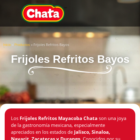
»
»
Frijoles Refritos Bayos
Inicio
Productos
Frijoles Refritos Bayos
Los
Frijoles Refritos Mayacoba Chata
son una joya
de la gastronomía mexicana, especialmente
apreciados en los estados de
Jalisco, Sinaloa,
Nayarit, Zacatecas y Durango
. Conocidos por su