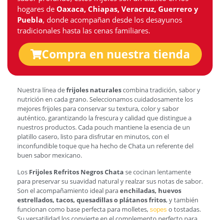
hogares de
Oaxaca, Chiapas, Veracruz, Guerrero y
Puebla
, donde acompañan desde los desayunos
tradicionales hasta las cenas familiares.
Compra en nuestra tienda
Nuestra línea de
frijoles naturales
combina tradición, sabor y
nutrición en cada grano. Seleccionamos cuidadosamente los
mejores frijoles para conservar su textura, color y sabor
auténtico, garantizando la frescura y calidad que distingue a
nuestros productos. Cada pouch mantiene la esencia de un
platillo casero, listo para disfrutar en minutos, con el
inconfundible toque que ha hecho de Chata un referente del
buen sabor mexicano.
Los
Frijoles Refritos Negros Chata
se cocinan lentamente
para preservar su suavidad natural y realzar sus notas de sabor.
Son el acompañamiento ideal para
enchiladas, huevos
estrellados, tacos, quesadillas o plátanos fritos
, y también
funcionan como base perfecta para molletes,
o tostadas.
sopes
Su versatilidad los convierte en el complemento perfecto para