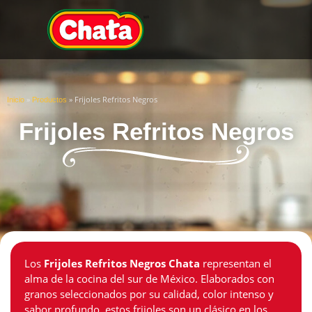
»
»
Frijoles Refritos Negros
Inicio
Productos
Frijoles Refritos Negros
Los
Frijoles Refritos Negros Chata
representan el
alma de la cocina del sur de México. Elaborados con
granos seleccionados por su calidad, color intenso y
sabor profundo, estos frijoles son un clásico en los