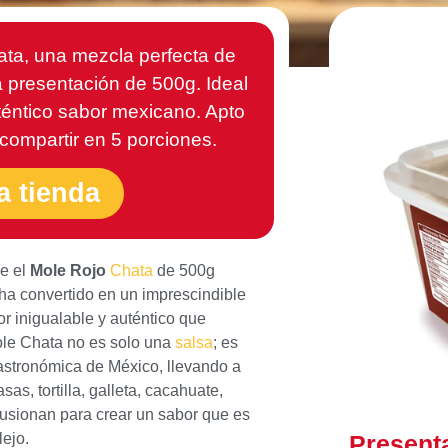
ta, una mezcla perfecta de
na presentación de 500g. Ideal
auténtico sabor mexicano. Apto
 compartir en 5 porciones.
a tienda
ue el
Mole Rojo
Chata
de 500g
 ha convertido en un imprescindible
r inigualable y auténtico que
Mole Chata no es solo una
salsa
; es
 gastronómica de México, llevando a
as, tortilla, galleta, cacahuate,
fusionan para crear un sabor que es
ejo.
Present