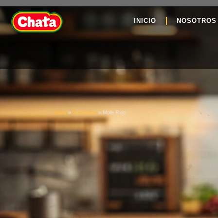
INICIO
NOSOTROS
Inicio
»
Productos
»
Mole Rojo