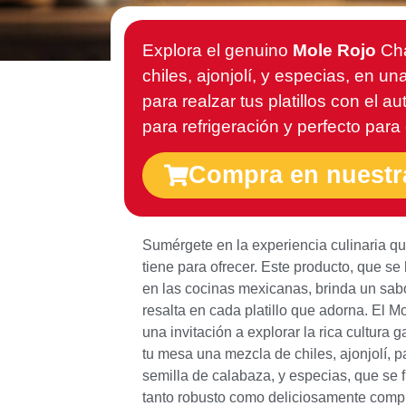
Explora el genuino
Mole Rojo
Cha
chiles, ajonjolí, y especias, en u
para realzar tus platillos con el 
para refrigeración y perfecto para
Compra en nuestr
Sumérgete en la experiencia culinaria q
tiene para ofrecer. Este producto, que se
en las cocinas mexicanas, brinda un sabo
resalta en cada platillo que adorna. El 
una invitación a explorar la rica cultura
tu mesa una mezcla de chiles, ajonjolí, pas
semilla de calabaza, y especias, que se 
tanto robusto como deliciosamente compl