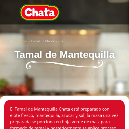
»
»
Tamal de Mantequilla
Inicio
Productos
Tamal de Mantequilla
El Tamal de Mantequilla Chata está preparado con
elote fresco, mantequilla, azúcar y sal; la masa una vez
preparada se porciona en hoja verde de maíz para
formado de tamal y posteriormente se aplica proceso