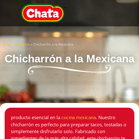
»
»
Chicharrón a la Mexicana
Inicio
Productos
Chicharrón a la Mexicana
producto esencial en la
. Nuestro
cocina mexicana
chicharrón es perfecto para preparar tacos, tostadas o
simplemente disfrutarlo solo. Fabricado con
ingredientes de la más alta calidad, este chicharrón te