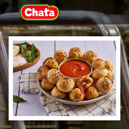
»
»
Bolitas de Queso con Cochinita Pibil Chata
Inicio
Recetas