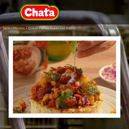
»
»
Queso Panela Asado con Pastor
Inicio
Recetas