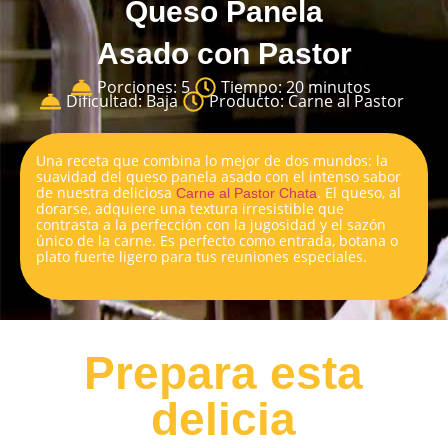
Queso Panela
Asado con Pastor
Porciones: 5
Tiempo: 20 minutos
Dificultad: Baja
Producto: Carne al Pastor
Una receta que combina lo mejor de dos mundos: la
suavidad del queso panela asado con el intenso sabor
de nuestra deliciosa
. El queso, al
Carne al Pastor Chata
dorarse, adquiere una textura irresistible que
contrasta a la perfección con la jugosidad y el sazón
único de la carne. Es perfecto como entrada, botana o
plato fuerte ligero para tus reuniones especiales.
Prepara esta
delicia