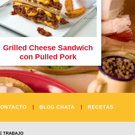
Grilled Cheese Sandwich
con Pulled Pork
CONTACTO
BLOG CHATA
RECETAS
E TRABAJO