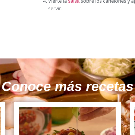
Vierte la
sobre los canelones y a
salsa
servir.
Conoce más recetas