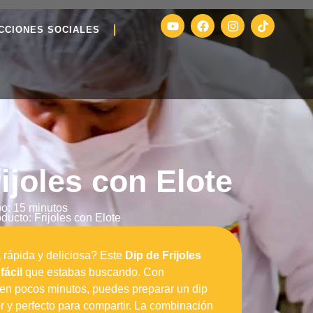
CCIONES SOCIALES
ijoles con Elote
o: 15 minutos
ducto: Frijoles con Elote
 rápida y deliciosa? Este
Dip de Frijoles
fácil
que estabas buscando. Con
 en pocos minutos, puedes preparar un dip
r y perfecto para compartir. La combinación