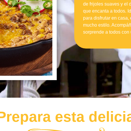
de frijoles suaves y el 
que encanta a todos. I
para disfrutar en casa,
mucho estilo. Acompáña
sorprende a todos con 
Prepara esta delici