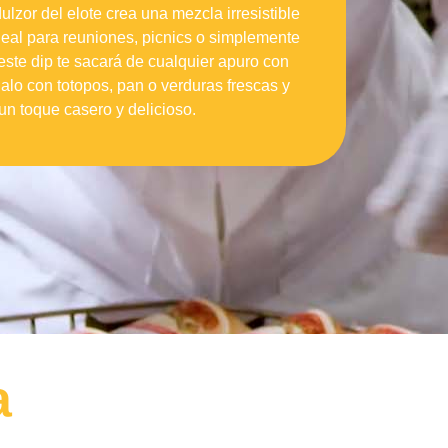
dulzor del elote crea una mezcla irresistible
deal para reuniones, picnics o simplemente
 este dip te sacará de cualquier apuro con
lo con totopos, pan o verduras frescas y
un toque casero y delicioso.
a