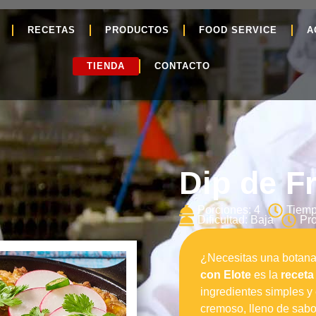
RECETAS
PRODUCTOS
FOOD SERVICE
A
TIENDA
CONTACTO
Dip de Fr
Porciones: 4
Tiemp
Dificultad: Baja
Pro
¿Necesitas una botana
con Elote
es la
receta 
ingredientes simples y
cremoso, lleno de sabo