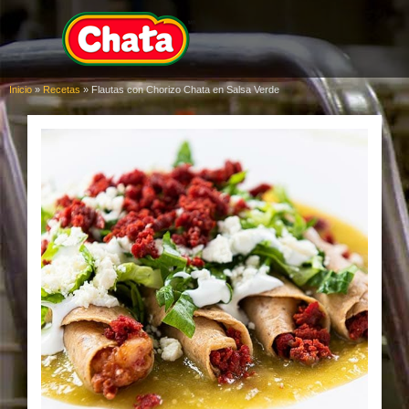
Inicio
»
Recetas
»
Flautas con Chorizo Chata en Salsa Verde