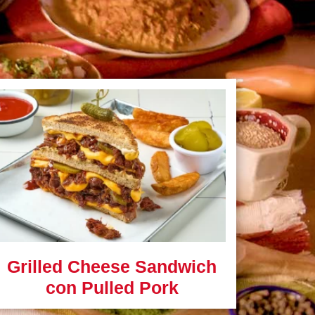
Grilled Cheese Sandwich
con Pulled Pork