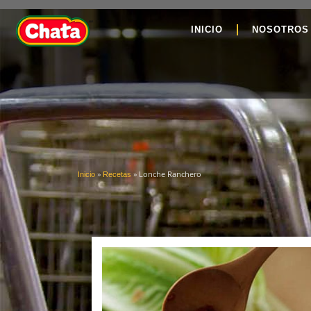
INICIO
NOSOTROS
»
»
Lonche Ranchero
Inicio
Recetas