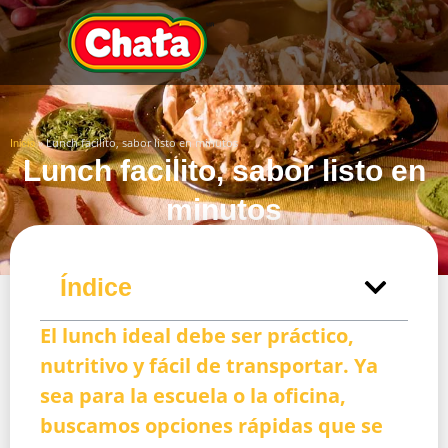
»
Lunch facilito, sabor listo en minutos
Inicio
Lunch facilito, sabor listo en
minutos
Índice
El lunch ideal debe ser práctico,
nutritivo y fácil de transportar. Ya
sea para la escuela o la oficina,
buscamos opciones rápidas que se