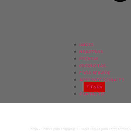
INICIO
NOSOTROS
RECETAS
PRODUCTOS
FOOD SERVICE
ACCIONES SOCIALES
TIENDA
CONTACTO
Inicio
»
Snacks para enamorar: 10 ideas fáciles para compartir en S