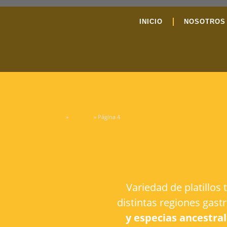
INICIO
NOSOTROS
»
»
Página 4
Inicio
Cárnicos
Variedad de platillos
distintas regiones gas
y especias ancestrale