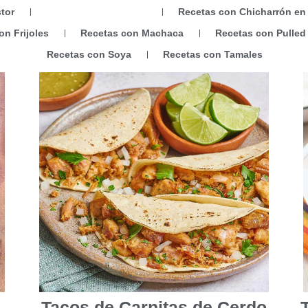
tor
Recetas con Carnitas
Recetas con Chicharrón en
on Frijoles
Recetas con Machaca
Recetas con Pulled
Recetas con Soya
Recetas con Tamales
a
Tacos de Carnitas de Cerdo