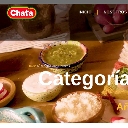
INICIO
NOSOTROS
Inicio
»
Recetas con Carnitas
Categoría
Añ