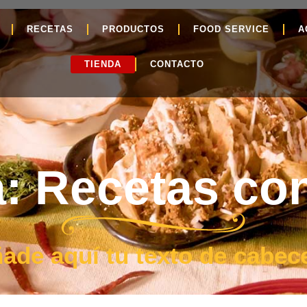
RECETAS
PRODUCTOS
FOOD SERVICE
A
TIENDA
CONTACTO
: Recetas co
ade aquí tu texto de cabec