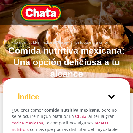
»
Comida nutritiva mexicana: Una opción deliciosa a tu alcance
Inicio
Comida nutritiva mexicana:
Una opción deliciosa a tu
alcance
Índice
¿Quieres comer
comida nutritiva mexicana
, pero no
se te ocurre ningún platillo? En
, al ser la gran
Chata
, te compartimos algunas
cocina mexicana
recetas
con las que podrás disfrutar del inigualable
nutritivas