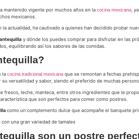
ha mantenido vigente por muchos años en la
, y
cocina mexicana
muchos mexicanos.
n la actualidad, ha cautivado a quienes han decidido probar nuev
antequilla
y dónde los puedes comprar para disfrutar en las pró
ados, equilibrando así los sabores de las comidas.
tequilla?
e la
que se remontan a fechas prehispá
cocina tradicional mexicana
 su versatilidad y sabor, siendo el preferido de muchas person
 fresco, leche, manteca, entre otros ingredientes que le propor
característica que son perfectos para comer como postres.
lla
como un complemento dulce que acompañe el banquete princ
equilla son un postre perfec