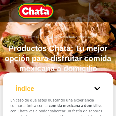
»
Productos Chata: Tu mejor opción para disfrutar comida mexicana a
Inicio
domicilio
Productos Chata: Tu mejor
opción para disfrutar comida
mexicana a domicilio
Índice
En caso de que estés buscando una experiencia
culinaria única con la
comida mexicana a domicilio
,
con Chata vas a poder saborear un festín de sabores