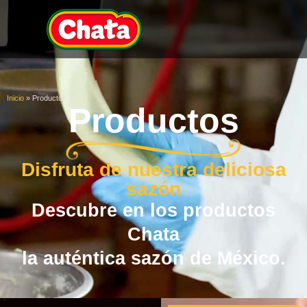
Inicio
»
Productos
Productos
Disfruta de nuestra deliciosa
sazón
Descubre en los productos
Chata
la auténtica sazón de México.