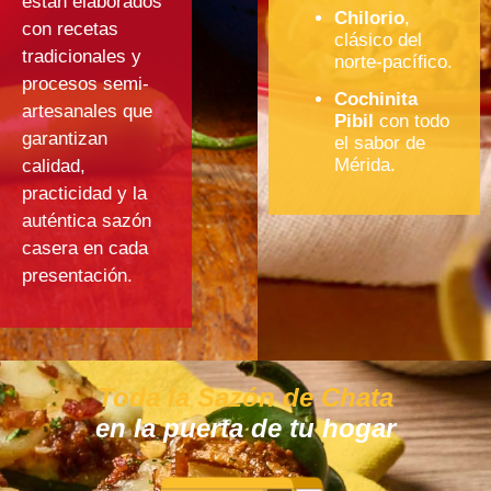
están elaborados
Chilorio
,
con recetas
clásico del
tradicionales y
norte-pacífico.
procesos semi-
Cochinita
artesanales que
Pibil
con todo
garantizan
el sabor de
Mérida.
calidad,
practicidad y la
auténtica sazón
casera en cada
presentación.
Toda la Sazón de Chata
en la puerta de tu hogar