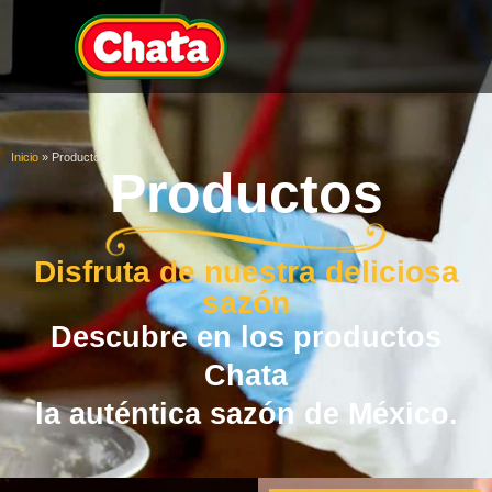
Inicio
»
Productos
Productos
Disfruta de nuestra deliciosa
sazón
Descubre en los productos
Chata
la auténtica sazón de México.