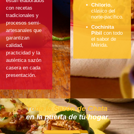
están elaborados
Chilorio
,
con recetas
clásico del
tradicionales y
norte-pacífico.
procesos semi-
Cochinita
artesanales que
Pibil
con todo
garantizan
el sabor de
Mérida.
calidad,
practicidad y la
auténtica sazón
casera en cada
presentación.
Toda la Sazón de Chata
en la puerta de tu hogar