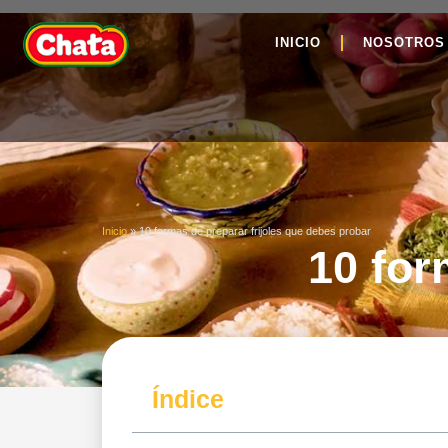
INICIO
NOSOTROS
Inicio
»
10 formas de preparar frijoles que debes probar
10 for
Índice