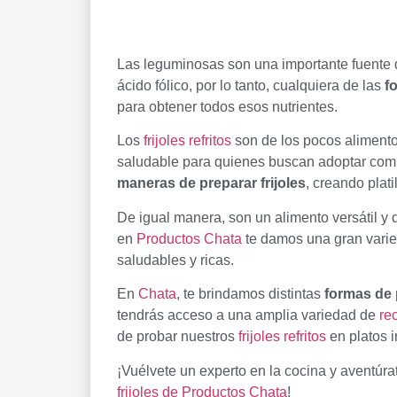
Las leguminosas son una importante fuente de
ácido fólico, por lo tanto, cualquiera de las
f
para obtener todos esos nutrientes.
Los
frijoles refritos
son de los pocos aliment
saludable para quienes buscan adoptar comi
maneras de preparar frijoles
, creando plati
De igual manera, son un alimento versátil y
en
Productos Chata
te damos una gran varied
saludables y ricas.
En
Chata
, te brindamos distintas
formas de p
tendrás acceso a una amplia variedad de
re
de probar nuestros
frijoles refritos
en platos ir
¡Vuélvete un experto en la cocina y aventúra
frijoles de Productos Chata
!